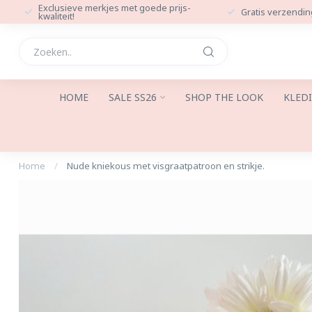
Exclusieve merkjes met goede prijs-
Gratis verzendin
kwaliteit!
HOME
SALE SS26
SHOP THE LOOK
KLED
Home
/
Nude kniekous met visgraatpatroon en strikje.