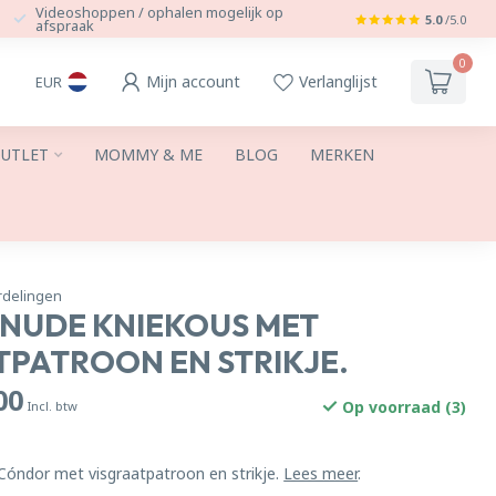
Videoshoppen / ophalen mogelijk op
5.0
/5.0
afspraak
0
Mijn account
Verlanglijst
EUR
UTLET
MOMMY & ME
BLOG
MERKEN
rdelingen
NUDE KNIEKOUS MET
TPATROON EN STRIKJE.
00
Op voorraad (3)
Incl. btw
Cóndor met visgraatpatroon en strikje.
Lees meer
.