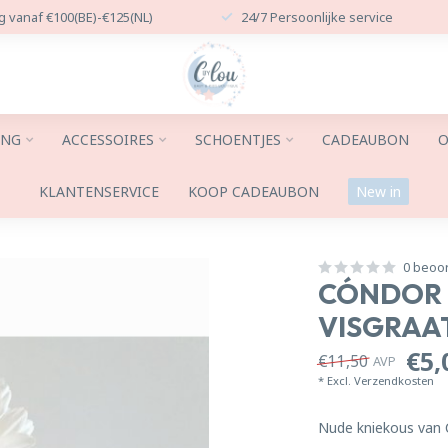
g vanaf €100(BE)-€125(NL)
24/7 Persoonlijke service
ING
ACCESSOIRES
SCHOENTJES
CADEAUBON
O
KLANTENSERVICE
KOOP CADEAUBON
New in
0 beoo
CÓNDOR 
VISGRAA
€5,
€11,50
AVP
* Excl.
Verzendkosten
Nude kniekous van 