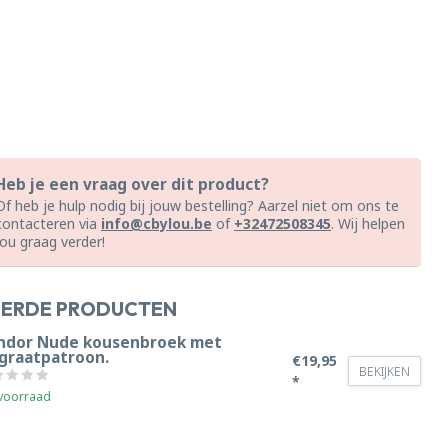
Heb je een vraag over dit product?
Of heb je hulp nodig bij jouw bestelling? Aarzel niet om ons te
contacteren via
info@cbylou.be
of
+32472508345
. Wij helpen
jou graag verder!
EERDE PRODUCTEN
ndor Nude kousenbroek met
sgraatpatroon.
€19,95
BEKIJKEN
*
voorraad