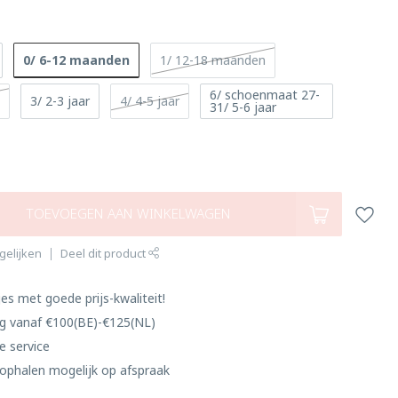
0/ 6-12 maanden
1/ 12-18 maanden
6/ schoenmaat 27-
n
3/ 2-3 jaar
4/ 4-5 jaar
31/ 5-6 jaar
TOEVOEGEN AAN WINKELWAGEN
gelijken
Deel dit product
es met goede prijs-kwaliteit!
ng vanaf €100(BE)-€125(NL)
e service
ophalen mogelijk op afspraak