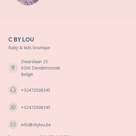
C BY LOU
Baby & kids boutique
Dwarslaan 25
9200 Dendermonde
België
+32472508345
+32472508345
info@cbylou.be