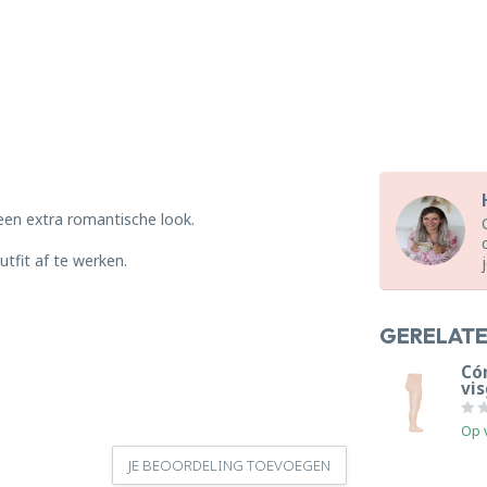
een extra romantische look.
tfit af te werken.
GERELAT
Có
vi
Op 
JE BEOORDELING TOEVOEGEN