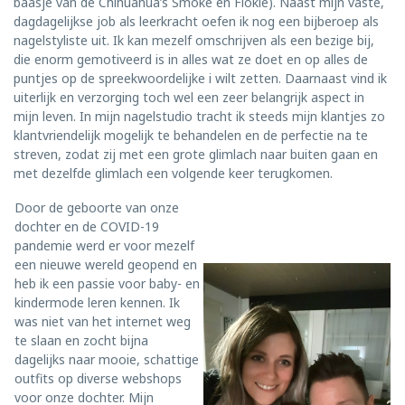
baasje van de Chihuahua’s Smoke en Flokie). Naast mijn vaste,
dagdagelijkse job als leerkracht oefen ik nog een bijberoep als
nagelstyliste uit. Ik kan mezelf omschrijven als een bezige bij,
die enorm gemotiveerd is in alles wat ze doet en op alles de
puntjes op de spreekwoordelijke i wilt zetten. Daarnaast vind ik
uiterlijk en verzorging toch wel een zeer belangrijk aspect in
mijn leven. In mijn nagelstudio tracht ik steeds mijn klantjes zo
klantvriendelijk mogelijk te behandelen en de perfectie na te
streven, zodat zij met een grote glimlach naar buiten gaan en
met dezelfde glimlach een volgende keer terugkomen.
Door de geboorte van onze
dochter en de COVID-19
pandemie werd er voor mezelf
een nieuwe wereld geopend en
heb ik een passie voor baby- en
kindermode leren kennen. Ik
was niet van het internet weg
te slaan en zocht bijna
dagelijks naar mooie, schattige
outfits op diverse webshops
voor onze dochter. Mijn