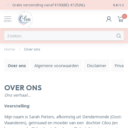
Gratis verzending vanaf €100(BE)-€125(NL)
24/7 Per
5.0
/5.0
0
MENU
Home
/
Over ons
Over ons
Algemene voorwaarden
Disclaimer
Privacy
OVER ONS
Ons verhaal…
Voorstelling:
Mijn naam is Sarah Pieters, afkomstig uit Dendermonde (Oost-
Vlaanderen), getrouwd en moeder van een dochter Cilou (en