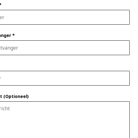
*
anger *
t (Optioneel)