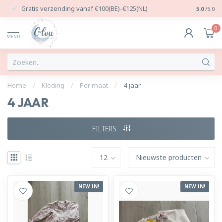
Gratis verzending vanaf €100(BE)-€125(NL)
24/7 Per
5.0
/5.0
0
MENU
Home
/
Kleding
/
Per maat
/
4 jaar
4 JAAR
FILTERS
NEW IN!
NEW IN!