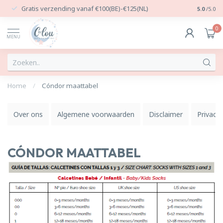
Gratis verzending vanaf €100(BE)-€125(NL)
24/7 Per
5.0
/5.0
0
MENU
Home
/
Cóndor maattabel
Over ons
Algemene voorwaarden
Disclaimer
Privacy 
CÓNDOR MAATTABEL