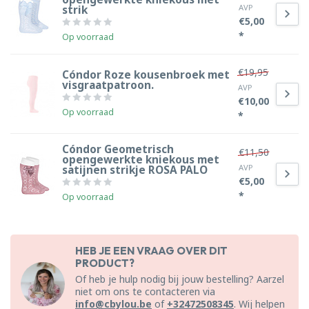
AVP
strik
€5,00
*
Op voorraad
€19,95
Cóndor Roze kousenbroek met
visgraatpatroon.
AVP
€10,00
Op voorraad
*
Cóndor Geometrisch
€11,50
opengewerkte kniekous met
AVP
satijnen strikje ROSA PALO
€5,00
*
Op voorraad
HEB JE EEN VRAAG OVER DIT
PRODUCT?
Of heb je hulp nodig bij jouw bestelling? Aarzel
niet om ons te contacteren via
info@cbylou.be
of
+32472508345
. Wij helpen