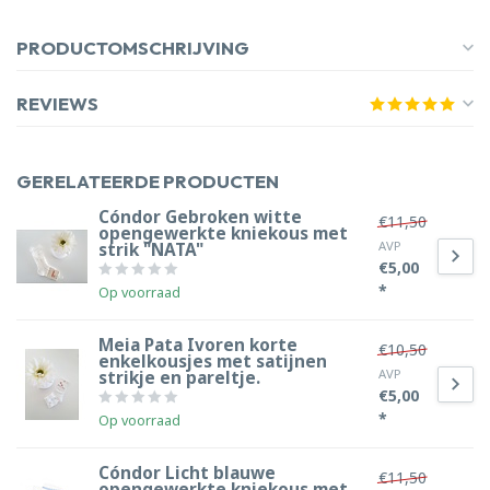
PRODUCTOMSCHRIJVING
REVIEWS
GERELATEERDE PRODUCTEN
Cóndor Gebroken witte
€11,50
opengewerkte kniekous met
AVP
strik "NATA"
€5,00
*
Op voorraad
Meia Pata Ivoren korte
€10,50
enkelkousjes met satijnen
AVP
strikje en pareltje.
€5,00
*
Op voorraad
Cóndor Licht blauwe
€11,50
opengewerkte kniekous met