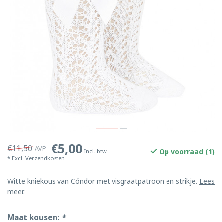
€5,00
€11,50
AVP
Op voorraad (1)
Incl. btw
* Excl.
Verzendkosten
Witte kniekous van Cóndor met visgraatpatroon en strikje.
Lees
meer
.
Maat kousen:
*