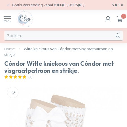
Gratis verzending vanaf €100(BE)-€125(NL)
24/7 Per
5.0
/5.0
0
MENU
Home
/
Witte kniekous van Cóndor met visgraatpatroon en
strikje.
Cóndor Witte kniekous van Cóndor met
visgraatpatroon en strikje.
(1)