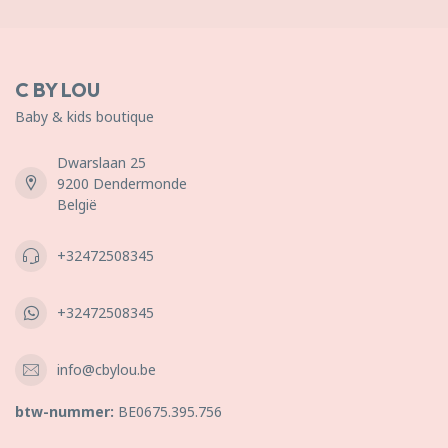
C BY LOU
Baby & kids boutique
Dwarslaan 25
9200 Dendermonde
België
+32472508345
+32472508345
info@cbylou.be
btw-nummer:
BE0675.395.756