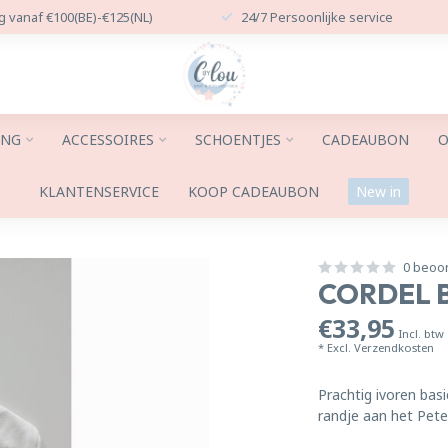
g vanaf €100(BE)-€125(NL)
24/7 Persoonlijke service
ING
ACCESSOIRES
SCHOENTJES
CADEAUBON
O
KLANTENSERVICE
KOOP CADEAUBON
New in
0 beoo
CORDEL 
€33,95
Incl. btw
* Excl.
Verzendkosten
Prachtig ivoren ba
randje aan het Pet