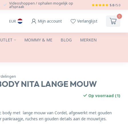
Videoshoppen / ophalen mogelijk op
5.0
/5.0
afspraak
0
Mijn account
Verlanglijst
EUR
UTLET
MOMMY & ME
BLOG
MERKEN
rdelingen
BODY NITA LANGE MOUW
Op voorraad (1)
sic body met lange mouw van Cordel, afgewerkt met gouden
er pankraagje, ruches en gouden details aan de mouwtjes.