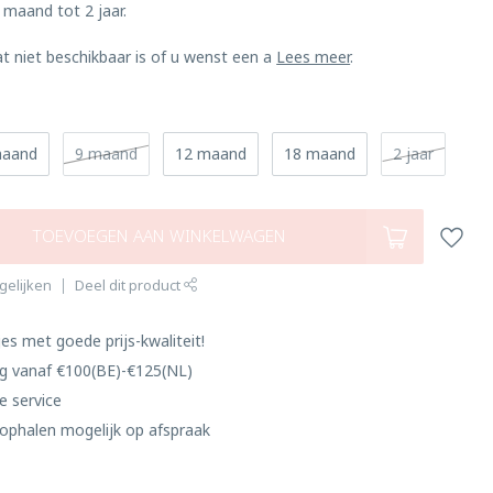
 maand tot 2 jaar.
at niet beschikbaar is of u wenst een a
Lees meer
.
maand
9 maand
12 maand
18 maand
2 jaar
TOEVOEGEN AAN WINKELWAGEN
gelijken
Deel dit product
es met goede prijs-kwaliteit!
ng vanaf €100(BE)-€125(NL)
e service
ophalen mogelijk op afspraak