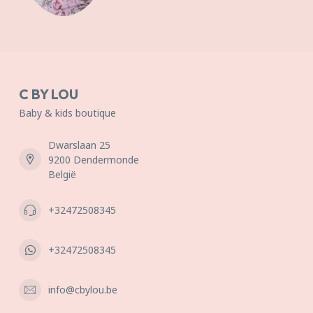
C BY LOU
Baby & kids boutique
Dwarslaan 25
9200 Dendermonde
België
+32472508345
+32472508345
info@cbylou.be