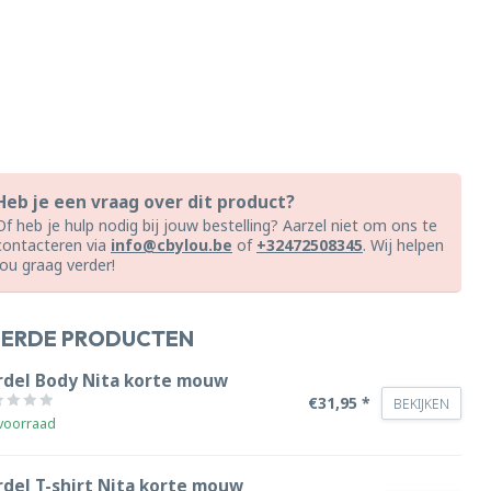
Heb je een vraag over dit product?
Of heb je hulp nodig bij jouw bestelling? Aarzel niet om ons te
contacteren via
info@cbylou.be
of
+32472508345
. Wij helpen
jou graag verder!
EERDE PRODUCTEN
rdel Body Nita korte mouw
€31,95 *
BEKIJKEN
voorraad
rdel T-shirt Nita korte mouw