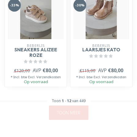
-33%
-30%
BEBERLIS
BEBERLIS
SNEAKERS ALIZEE
LAARSJES KATO
ROZE
AVP
€80,00
AVP
€80,00
€120,00
€115,00
* Incl. btw Excl.
Verzendkosten
* Incl. btw Excl.
Verzendkosten
Op voorraad
Op voorraad
Toon
1
-
12
van 449
TOON MEER