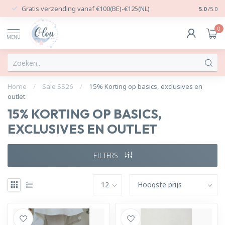
Gratis verzending vanaf €100(BE)-€125(NL)
24/7 Per
5.0
/5.0
0
MENU
Home
/
Sale SS26
/
15% Korting op basics, exclusives en
outlet
15% KORTING OP BASICS,
EXCLUSIVES EN OUTLET
FILTERS