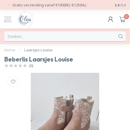
Gratis verzending vanaf €100(BE)-€125(NL)
24/7 Per
5.0
/5.0
0
MENU
Home
/
Laarsjes Louise
Beberlis Laarsjes Louise
(0)