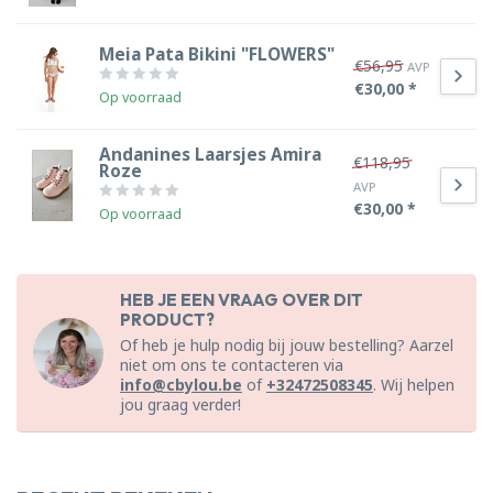
Meia Pata Bikini "FLOWERS"
€56,95
AVP
€30,00 *
Op voorraad
Andanines Laarsjes Amira
€118,95
Roze
AVP
€30,00 *
Op voorraad
HEB JE EEN VRAAG OVER DIT
PRODUCT?
Of heb je hulp nodig bij jouw bestelling? Aarzel
niet om ons te contacteren via
info@cbylou.be
of
+32472508345
. Wij helpen
jou graag verder!