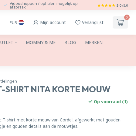
Videoshoppen / ophalen mogelijk op
5.0
/5.0
afspraak
0
Mijn account
Verlanglijst
EUR
UTLET
MOMMY & ME
BLOG
MERKEN
rdelingen
T-SHIRT NITA KORTE MOUW
Op voorraad (1)
sic T-shirt met korte mouw van Cordel, afgewerkt met gouden
agje en gouden details aan de mouwtjes.