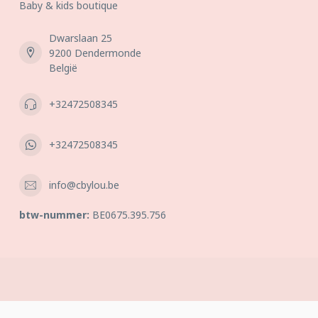
Baby & kids boutique
Dwarslaan 25
9200 Dendermonde
België
+32472508345
+32472508345
info@cbylou.be
btw-nummer:
BE0675.395.756