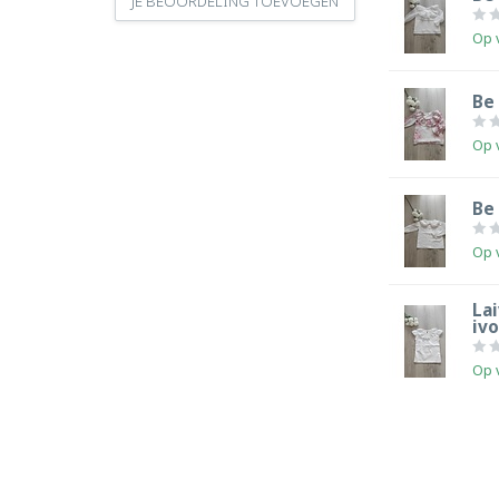
JE BEOORDELING TOEVOEGEN
Op 
Be 
Op 
Be 
Op 
Lai
iv
Op 