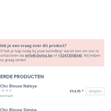
Heb je een vraag over dit product?
Of heb je hulp nodig bij jouw bestelling? Aarzel niet om ons te
contacteren via
info@cbylou.be
of
+32472508345
. Wij helpen
jou graag verder!
EERDE PRODUCTEN
 Chic Blouse Naleya
€54,95 *
BEKIJKEN
voorraad
 Chic Blouse Sienna