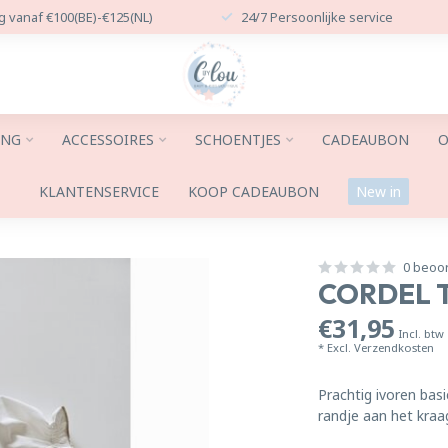
g vanaf €100(BE)-€125(NL)
24/7 Persoonlijke service
ING
ACCESSOIRES
SCHOENTJES
CADEAUBON
O
KLANTENSERVICE
KOOP CADEAUBON
New in
0 beoo
CORDEL 
€31,95
Incl. btw
* Excl.
Verzendkosten
Prachtig ivoren ba
randje aan het kra