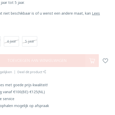
jaar tot 5 jaar.
at niet beschikbaar is of u wenst een andere maat, kan
Lees
4 Jaar
5 jaar
TOEVOEGEN AAN WINKELWAGEN
gelijken
Deel dit product
es met goede prijs-kwaliteit!
ng vanaf €100(BE)-€125(NL)
e service
ophalen mogelijk op afspraak