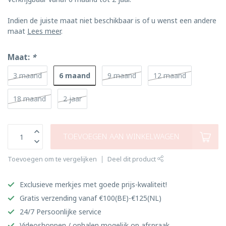
Indien de juiste maat niet beschikbaar is of u wenst een andere
maat
Lees meer
.
Maat:
*
6 maand
3 maand
9 maand
12 maand
18 maand
2 jaar
TOEVOEGEN AAN WINKELWAGEN
Toevoegen om te vergelijken
Deel dit product
Exclusieve merkjes met goede prijs-kwaliteit!
Gratis verzending vanaf €100(BE)-€125(NL)
24/7 Persoonlijke service
Videoshoppen / ophalen mogelijk op afspraak