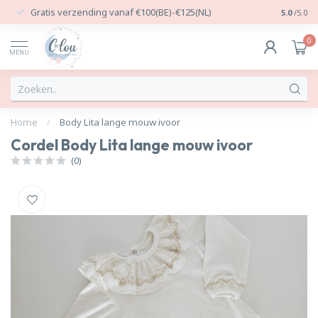
Gratis verzending vanaf €100(BE)-€125(NL)
24/7 Per
5.0
/5.0
0
MENU
Home
/
Body Lita lange mouw ivoor
Cordel Body Lita lange mouw ivoor
(0)