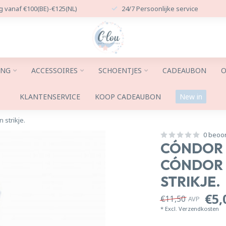
g vanaf €100(BE)-€125(NL)
24/7 Persoonlijke service
ING
ACCESSOIRES
SCHOENTJES
CADEAUBON
O
KLANTENSERVICE
KOOP CADEAUBON
New in
strikje.
0 beoo
CÓNDOR 
CÓNDOR 
STRIKJE.
€5,
€11,50
AVP
* Excl.
Verzendkosten