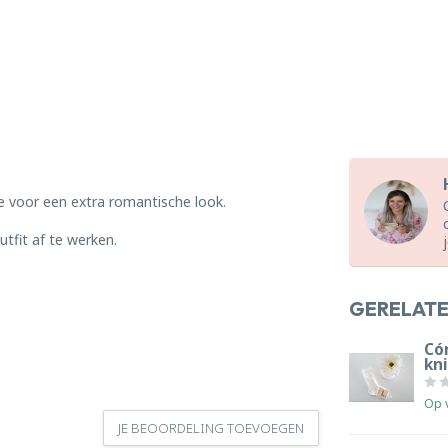
e voor een extra romantische look.
tfit af te werken.
GERELAT
Có
kn
Op 
JE BEOORDELING TOEVOEGEN