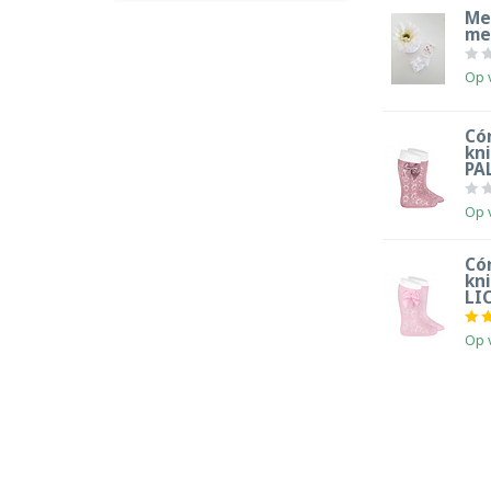
Me
met
Op 
Có
kn
PA
Op 
Có
kni
LI
Op 