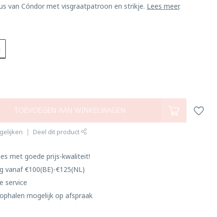
us van Cóndor met visgraatpatroon en strikje.
Lees meer
.
n
TOEVOEGEN AAN WINKELWAGEN
gelijken
Deel dit product
es met goede prijs-kwaliteit!
ng vanaf €100(BE)-€125(NL)
e service
ophalen mogelijk op afspraak