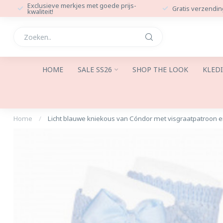
Exclusieve merkjes met goede prijs-
Gratis verzendin
kwaliteit!
HOME
SALE SS26
SHOP THE LOOK
KLED
Home
/
Licht blauwe kniekous van Cóndor met visgraatpatroon en 