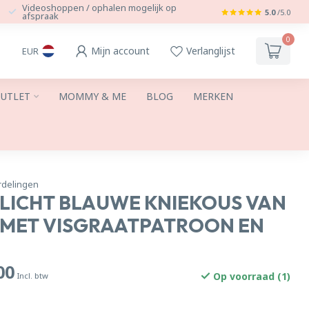
Videoshoppen / ophalen mogelijk op
5.0
/5.0
afspraak
0
Mijn account
Verlanglijst
EUR
UTLET
MOMMY & ME
BLOG
MERKEN
rdelingen
LICHT BLAUWE KNIEKOUS VAN
MET VISGRAATPATROON EN
00
Op voorraad (1)
Incl. btw