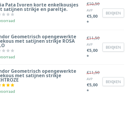
€10,50
ia Pata Ivoren korte enkelkousjes
 satijnen strikje en pareltje.
AVP
BEKIJKEN
€5,00
voorraad
*
ndor Geometrisch opengewerkte
€11,50
iekous met satijnen strikje ROSA
AVP
LO
BEKIJKEN
€5,00
*
voorraad
ndor Geometrisch opengewerkte
€11,50
ekous met satijnen strikje
AVP
CHTROZE
BEKIJKEN
€5,00
*
voorraad