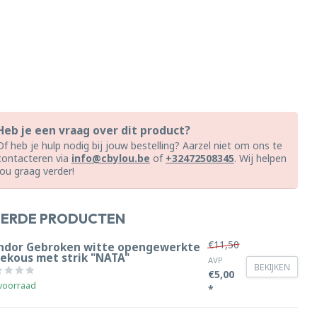
Heb je een vraag over dit product?
Of heb je hulp nodig bij jouw bestelling? Aarzel niet om ons te
contacteren via
info@cbylou.be
of
+32472508345
. Wij helpen
jou graag verder!
EERDE PRODUCTEN
€11,50
ndor Gebroken witte opengewerkte
iekous met strik "NATA"
AVP
BEKIJKEN
€5,00
voorraad
*