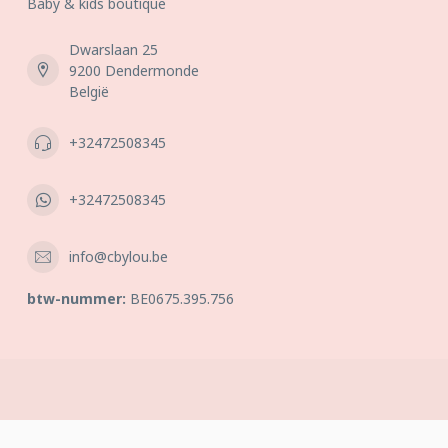
Baby & kids boutique
Dwarslaan 25
9200 Dendermonde
België
+32472508345
+32472508345
info@cbylou.be
btw-nummer:
BE0675.395.756