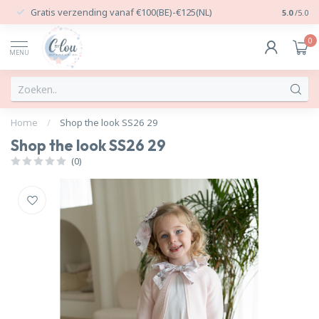
Gratis verzending vanaf €100(BE)-€125(NL)
24/7 Per
5.0
/5.0
0
MENU
Home
/
Shop the look SS26 29
Shop the look SS26 29
(0)