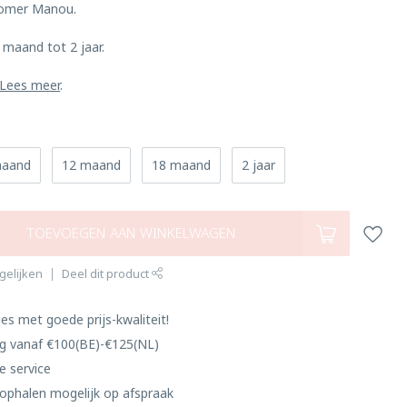
oomer Manou.
 maand tot 2 jaar.
Lees meer
.
maand
12 maand
18 maand
2 jaar
TOEVOEGEN AAN WINKELWAGEN
gelijken
Deel dit product
es met goede prijs-kwaliteit!
ng vanaf €100(BE)-€125(NL)
e service
ophalen mogelijk op afspraak