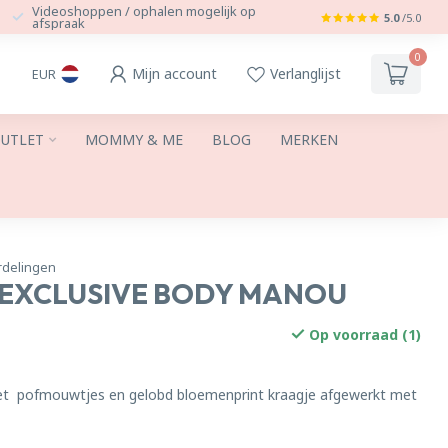
Videoshoppen / ophalen mogelijk op
5.0
/5.0
afspraak
0
Mijn account
Verlanglijst
EUR
UTLET
MOMMY & ME
BLOG
MERKEN
rdelingen
U EXCLUSIVE BODY MANOU
Op voorraad (1)
et pofmouwtjes en gelobd bloemenprint kraagje afgewerkt met