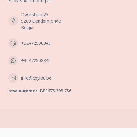
Baby & kids boutique
Dwarslaan 25
9200 Dendermonde
België
+32472508345
+32472508345
info@cbylou.be
btw-nummer:
BE0675.395.756