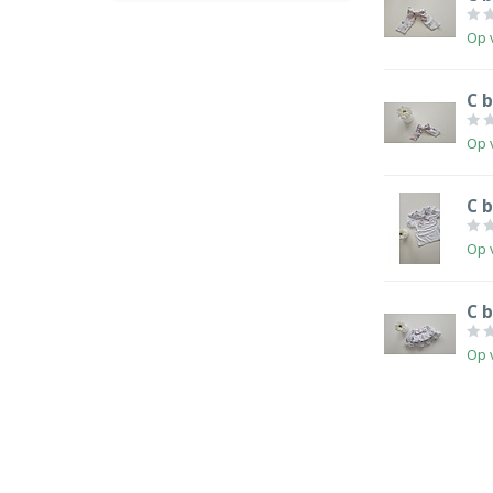
Op 
C b
Op 
C b
Op 
C 
Op 