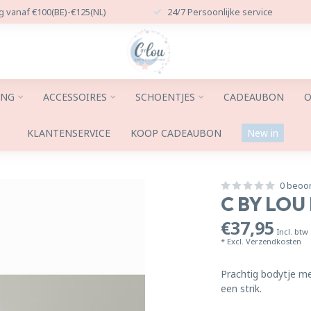
g vanaf €100(BE)-€125(NL)
24/7 Persoonlijke service
ING
ACCESSOIRES
SCHOENTJES
CADEAUBON
O
KLANTENSERVICE
KOOP CADEAUBON
New in
0 beoo
C BY LO
€37,95
Incl. btw
* Excl.
Verzendkosten
Prachtig bodytje m
een strik.