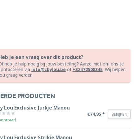
Heb je een vraag over dit product?
Of heb je hulp nodig bij jouw bestelling? Aarzel niet om ons te
contacteren via
info@cbylou.be
of
+32472508345
. Wij helpen
jou graag verder!
EERDE PRODUCTEN
by Lou Exclusive Jurkje Manou
€74,95 *
BEKIJKEN
voorraad
y Lou Exclusive Strikje Manou