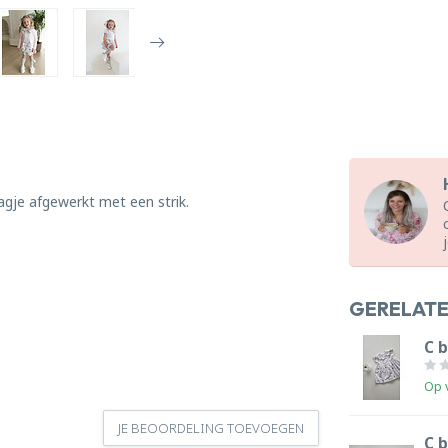
gje afgewerkt met een strik.
GERELAT
C 
Op 
JE BEOORDELING TOEVOEGEN
C b