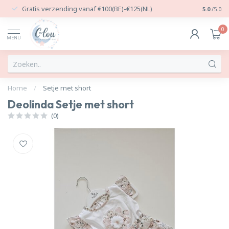
Gratis verzending vanaf €100(BE)-€125(NL)
24/7 Per
5.0
/5.0
0
MENU
Home
/
Setje met short
Deolinda Setje met short
(0)