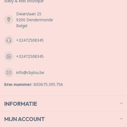
Baby & kids boutique
Dwarslaan 25
9200 Dendermonde
België
+32472508345
+32472508345
info@cbylou.be
btw-nummer:
BE0675.395.756
INFORMATIE
MIJN ACCOUNT