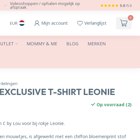
Videoshoppen / ophalen mogelijk op
5.0
/5.0
afspraak
0
Mijn account
Verlanglijst
EUR
UTLET
MOMMY & ME
BLOG
MERKEN
rdelingen
 EXCLUSIVE T-SHIRT LEONIE
Op voorraad (2)
n C by Lou voor bij rokje Leonie.
een mouwtjes, is afgewerkt met een chiffon bloemenprint stof