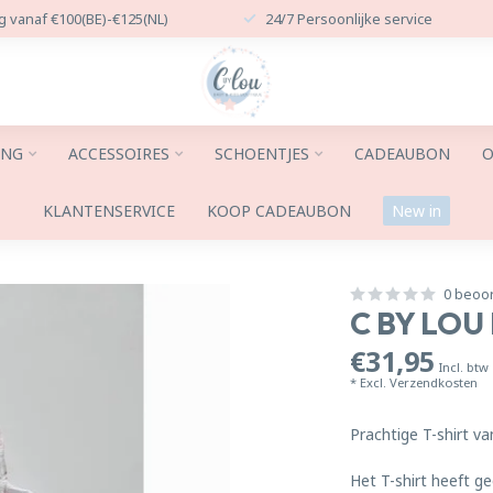
g vanaf €100(BE)-€125(NL)
24/7 Persoonlijke service
ING
ACCESSOIRES
SCHOENTJES
CADEAUBON
O
KLANTENSERVICE
KOOP CADEAUBON
New in
0 beoo
C BY LOU
€31,95
Incl. btw
* Excl.
Verzendkosten
Prachtige T-shirt va
Het T-shirt heeft g