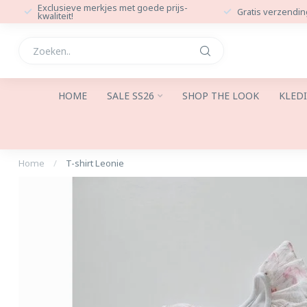
Exclusieve merkjes met goede prijs-
Gratis verzendin
kwaliteit!
HOME
SALE SS26
SHOP THE LOOK
KLED
Home
/
T-shirt Leonie