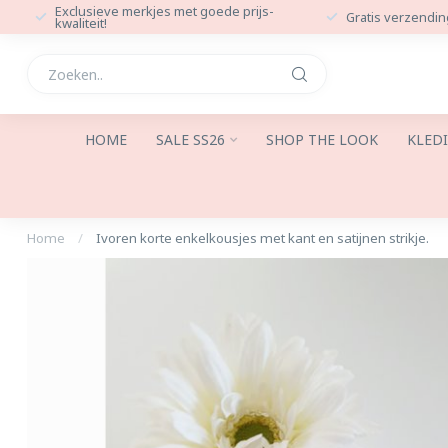
Exclusieve merkjes met goede prijs-
Gratis verzendin
kwaliteit!
HOME
SALE SS26
SHOP THE LOOK
KLED
Home
/
Ivoren korte enkelkousjes met kant en satijnen strikje.