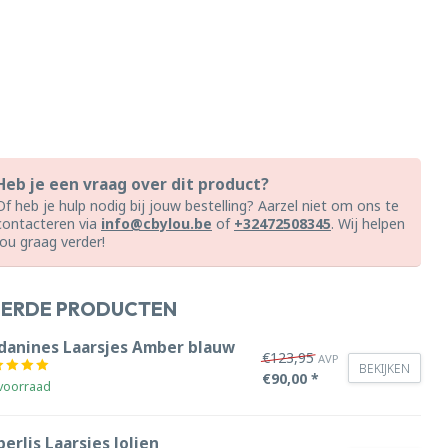
Heb je een vraag over dit product?
Of heb je hulp nodig bij jouw bestelling? Aarzel niet om ons te
contacteren via
info@cbylou.be
of
+32472508345
. Wij helpen
jou graag verder!
EERDE PRODUCTEN
danines Laarsjes Amber blauw
€123,95
AVP
BEKIJKEN
€90,00 *
voorraad
erlis Laarsjes Jolien