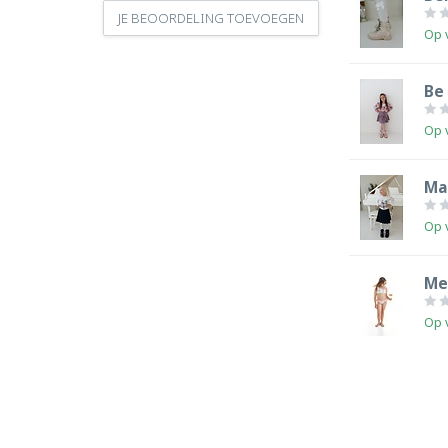
JE BEOORDELING TOEVOEGEN
Op 
Be 
Op 
Ma
Op 
Me
Op 