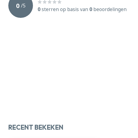
0
/
5
0
sterren op basis van
0
beoordelingen
RECENT BEKEKEN