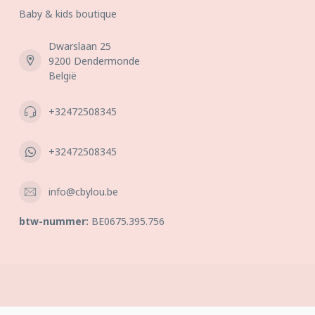
Baby & kids boutique
Dwarslaan 25
9200 Dendermonde
België
+32472508345
+32472508345
info@cbylou.be
btw-nummer:
BE0675.395.756