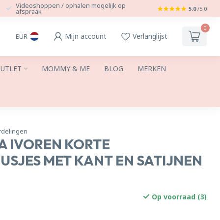
Videoshoppen / ophalen mogelijk op
5.0
/5.0
afspraak
0
Mijn account
Verlanglijst
EUR
UTLET
MOMMY & ME
BLOG
MERKEN
rdelingen
A IVOREN KORTE
USJES MET KANT EN SATIJNEN
Op voorraad (3)