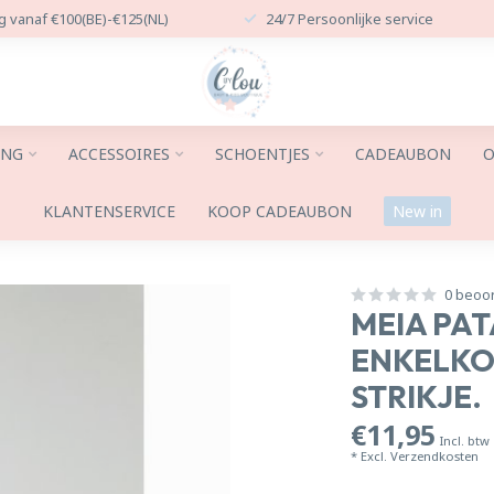
g vanaf €100(BE)-€125(NL)
24/7 Persoonlijke service
ING
ACCESSOIRES
SCHOENTJES
CADEAUBON
O
KLANTENSERVICE
KOOP CADEAUBON
New in
0 beoo
MEIA PAT
ENKELKO
STRIKJE.
€11,95
Incl. btw
* Excl.
Verzendkosten