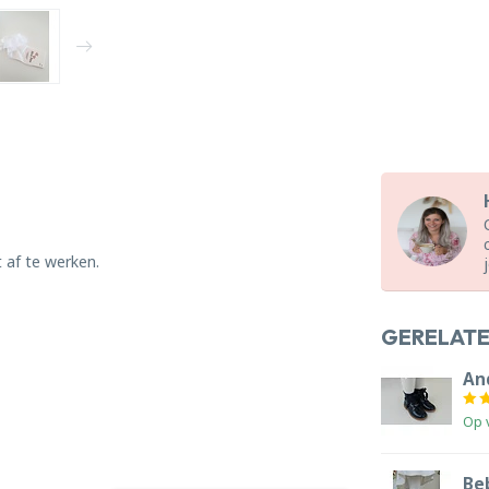
 af te werken.
GERELAT
An
Op 
Beb