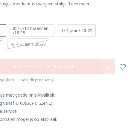
ousjes met kant en satijnen strikje.
Lees meer
.
00/ 6-12 maanden
1/ 1 jaar / 20-22
/18-19
5
4/ 4-5 jaar / 26-28
TOEVOEGEN AAN WINKELWAGEN
gelijken
Deel dit product
es met goede prijs-kwaliteit!
ng vanaf €100(BE)-€125(NL)
e service
ophalen mogelijk op afspraak