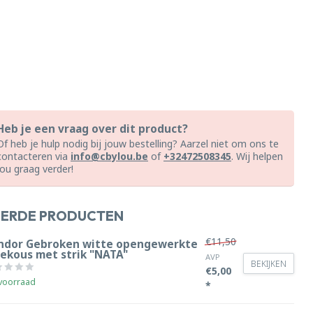
Heb je een vraag over dit product?
Of heb je hulp nodig bij jouw bestelling? Aarzel niet om ons te
contacteren via
info@cbylou.be
of
+32472508345
. Wij helpen
jou graag verder!
EERDE PRODUCTEN
€11,50
ndor Gebroken witte opengewerkte
iekous met strik "NATA"
AVP
BEKIJKEN
€5,00
voorraad
*