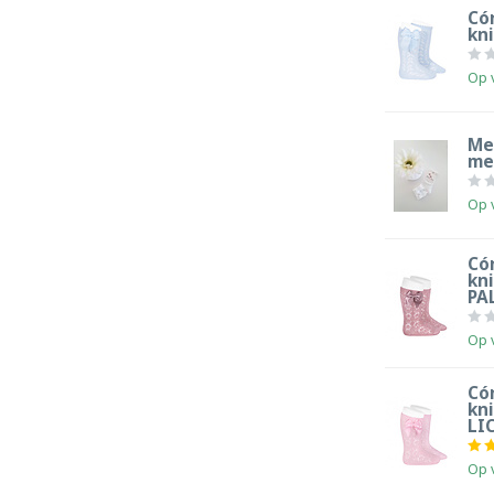
Có
kn
Op 
Me
met
Op 
Có
kn
PA
Op 
Có
kni
LI
Op 