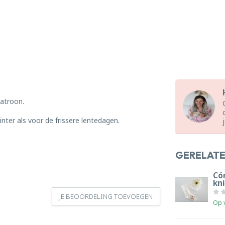
atroon.
nter als voor de frissere lentedagen.
GERELAT
Có
kn
JE BEOORDELING TOEVOEGEN
Op 