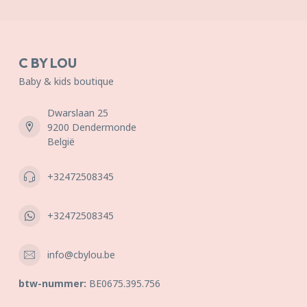
C BY LOU
Baby & kids boutique
Dwarslaan 25
9200 Dendermonde
België
+32472508345
+32472508345
info@cbylou.be
btw-nummer:
BE0675.395.756