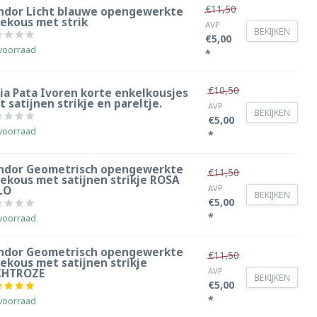
€11,50
ndor Licht blauwe opengewerkte
iekous met strik
AVP
BEKIJKEN
€5,00
voorraad
*
€10,50
ia Pata Ivoren korte enkelkousjes
 satijnen strikje en pareltje.
AVP
BEKIJKEN
€5,00
voorraad
*
ndor Geometrisch opengewerkte
€11,50
iekous met satijnen strikje ROSA
AVP
LO
BEKIJKEN
€5,00
*
voorraad
ndor Geometrisch opengewerkte
€11,50
ekous met satijnen strikje
AVP
CHTROZE
BEKIJKEN
€5,00
*
voorraad