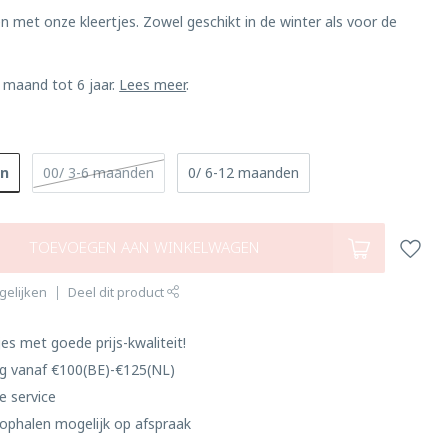
n met onze kleertjes. Zowel geschikt in de winter als voor de
0 maand tot 6 jaar.
Lees meer
.
en
00/ 3-6 maanden
0/ 6-12 maanden
TOEVOEGEN AAN WINKELWAGEN
gelijken
Deel dit product
es met goede prijs-kwaliteit!
ng vanaf €100(BE)-€125(NL)
e service
ophalen mogelijk op afspraak