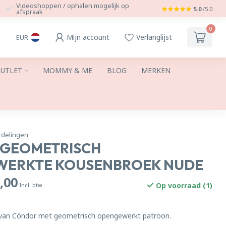
Videoshoppen / ophalen mogelijk op
5.0
/5.0
afspraak
0
Mijn account
Verlanglijst
EUR
UTLET
MOMMY & ME
BLOG
MERKEN
rdelingen
GEOMETRISCH
ERKTE KOUSENBROEK NUDE
,00
Op voorraad (1)
Incl. btw
van Cóndor met geometrisch opengewerkt patroon.