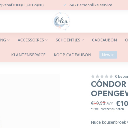
g vanaf €100(BE)-€125(NL)
24/7 Persoonlijke service
ING
ACCESSOIRES
SCHOENTJES
CADEAUBON
O
KLANTENSERVICE
KOOP CADEAUBON
New in
0 beoo
CÓNDOR 
OPENGEW
€10
€19,95
AVP
* Excl.
Verzendkosten
Nude kousenbroek 