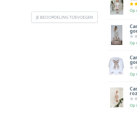
Op 
JE BEOORDELING TOEVOEGEN
Ca
go
Op 
Ca
go
Op 
Ca
ro
Op 