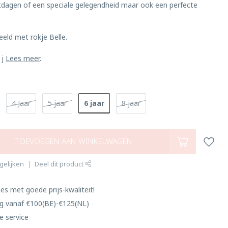
tdagen of een speciale gelegendheid maar ook een perfecte
eld met rokje Belle.
 j
Lees meer
.
6 jaar
4 Jaar
5 jaar
8 jaar
TOEVOEGEN AAN WINKELWAGEN
gelijken
Deel dit product
es met goede prijs-kwaliteit!
ng vanaf €100(BE)-€125(NL)
e service