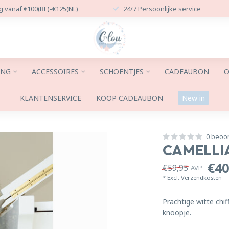
g vanaf €100(BE)-€125(NL)
24/7 Persoonlijke service
ING
ACCESSOIRES
SCHOENTJES
CADEAUBON
O
KLANTENSERVICE
KOOP CADEAUBON
New in
0 beoo
CAMELLI
€40
€59,95
AVP
* Excl.
Verzendkosten
Prachtige witte ch
knoopje.