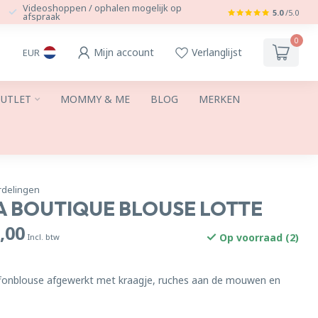
Videoshoppen / ophalen mogelijk op
5.0
/5.0
afspraak
0
Mijn account
Verlanglijst
EUR
UTLET
MOMMY & ME
BLOG
MERKEN
rdelingen
A BOUTIQUE BLOUSE LOTTE
,00
Op voorraad (2)
Incl. btw
iffonblouse afgewerkt met kraagje, ruches aan de mouwen en