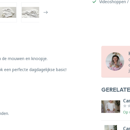
Videoshoppen / 
an de mouwen en knoopje.
k een perfecte dagdagelijkse basic!
GERELAT
Ca
Op 
onden.
Cam