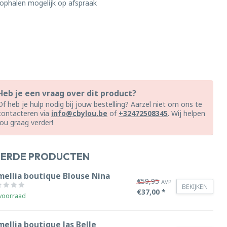
ophalen mogelijk op afspraak
Heb je een vraag over dit product?
Of heb je hulp nodig bij jouw bestelling? Aarzel niet om ons te
contacteren via
info@cbylou.be
of
+32472508345
. Wij helpen
jou graag verder!
EERDE PRODUCTEN
mellia boutique Blouse Nina
€59,95
AVP
BEKIJKEN
€37,00 *
voorraad
ellia boutique Jas Belle