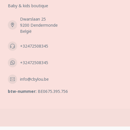
Baby & kids boutique
Dwarslaan 25
9200 Dendermonde
België
+32472508345
+32472508345
info@cbylou.be
btw-nummer:
BE0675.395.756