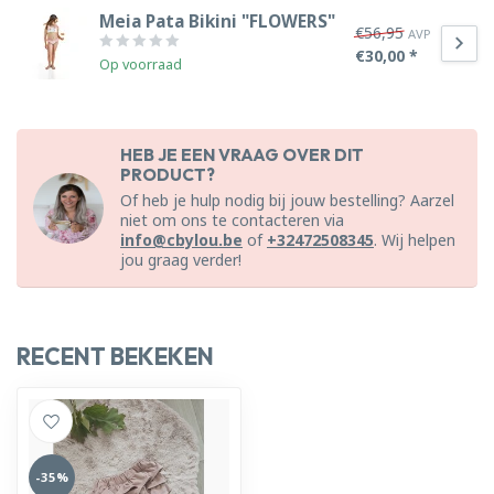
Meia Pata Bikini "FLOWERS"
€56,95
AVP
€30,00 *
Op voorraad
HEB JE EEN VRAAG OVER DIT
PRODUCT?
Of heb je hulp nodig bij jouw bestelling? Aarzel
niet om ons te contacteren via
info@cbylou.be
of
+32472508345
. Wij helpen
jou graag verder!
RECENT BEKEKEN
-35%