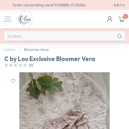
Gratis verzending vanaf €100(BE)-€125(NL)
24/7 Per
5.0
/5.0
0
MENU
Home
/
Bloomer Vera
C by Lou Exclusive Bloomer Vera
(0)