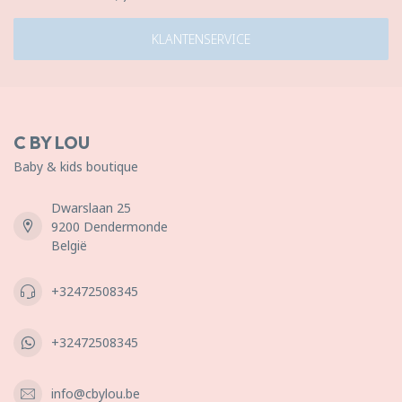
KLANTENSERVICE
C BY LOU
Baby & kids boutique
Dwarslaan 25
9200 Dendermonde
België
+32472508345
+32472508345
info@cbylou.be