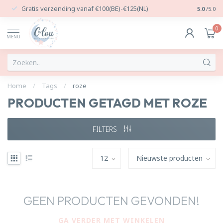
Gratis verzending vanaf €100(BE)-€125(NL)
24/7 Per
5.0
/5.0
0
MENU
Home
/
Tags
/
roze
PRODUCTEN GETAGD MET ROZE
FILTERS
GEEN PRODUCTEN GEVONDEN!
GA VERDER MET WINKELEN