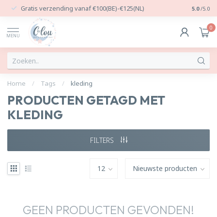
Gratis verzending vanaf €100(BE)-€125(NL)
24/7 Per
5.0
/5.0
0
MENU
Home
/
Tags
/
kleding
PRODUCTEN GETAGD MET
KLEDING
FILTERS
GEEN PRODUCTEN GEVONDEN!