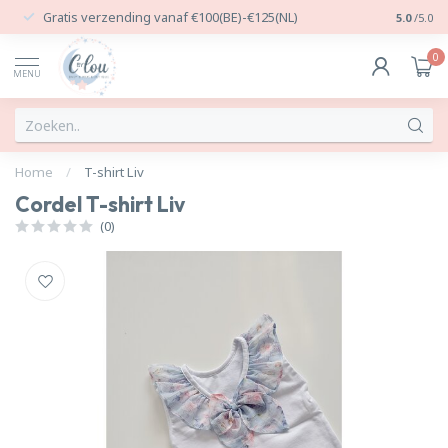
Gratis verzending vanaf €100(BE)-€125(NL)
24/7 Per
5.0
/5.0
0
MENU
Home
/
T-shirt Liv
Cordel T-shirt Liv
(0)