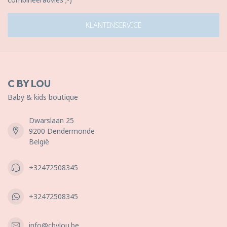
KLANTENSERVICE
C BY LOU
Baby & kids boutique
Dwarslaan 25
9200 Dendermonde
België
+32472508345
+32472508345
info@cbylou.be