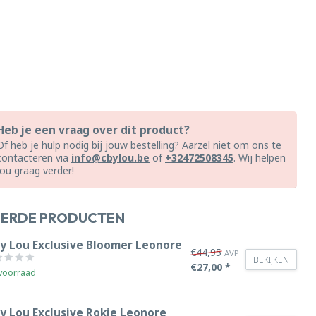
Heb je een vraag over dit product?
Of heb je hulp nodig bij jouw bestelling? Aarzel niet om ons te
contacteren via
info@cbylou.be
of
+32472508345
. Wij helpen
jou graag verder!
EERDE PRODUCTEN
by Lou Exclusive Bloomer Leonore
€44,95
AVP
BEKIJKEN
€27,00 *
voorraad
by Lou Exclusive Rokje Leonore