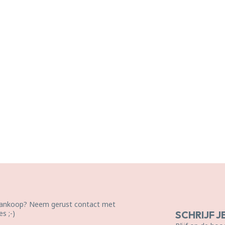
 aankoop? Neem gerust contact met
s ;-)
SCHRIJF J