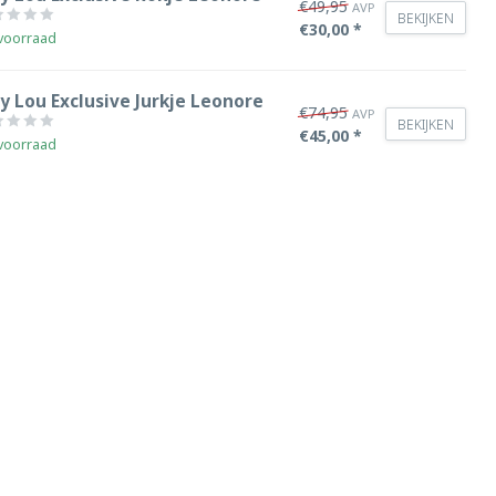
€49,95
AVP
BEKIJKEN
€30,00 *
voorraad
y Lou Exclusive Jurkje Leonore
€74,95
AVP
BEKIJKEN
€45,00 *
voorraad