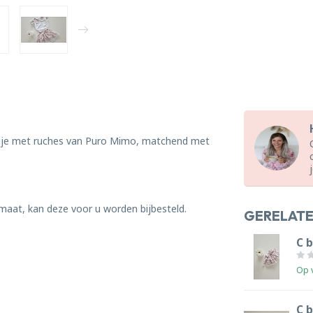
agje met ruches van Puro Mimo, matchend met
 maat, kan deze voor u worden bijbesteld.
GERELAT
C 
Op 
C 