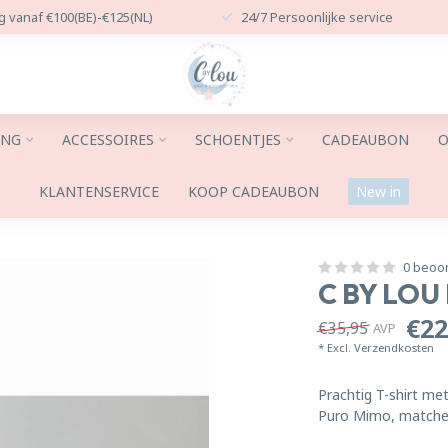
g vanaf €100(BE)-€125(NL)
24/7 Persoonlijke service
ING
ACCESSOIRES
SCHOENTJES
CADEAUBON
O
KLANTENSERVICE
KOOP CADEAUBON
New in
0 beoo
C BY LOU
€22
€35,95
AVP
* Excl.
Verzendkosten
Prachtig T-shirt m
Puro Mimo, matche