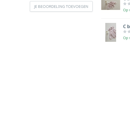
JE BEOORDELING TOEVOEGEN
Op 
C b
Op 