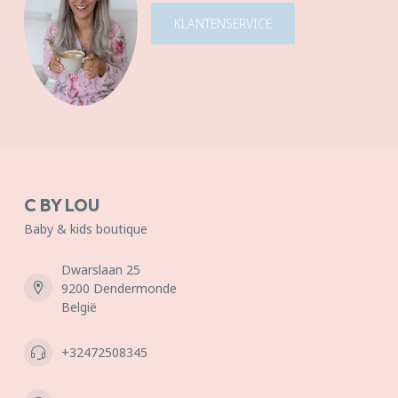
KLANTENSERVICE
C BY LOU
Baby & kids boutique
Dwarslaan 25
9200 Dendermonde
België
+32472508345