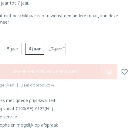
jaar tot 7 jaar.
at niet beschikbaar is of u wenst een andere maat, kan deze
meer
.
6 jaar
5 jaar
7 jaar
TOEVOEGEN AAN WINKELWAGEN
gelijken
Deel dit product
es met goede prijs-kwaliteit!
ng vanaf €100(BE)-€125(NL)
e service
ophalen mogelijk op afspraak