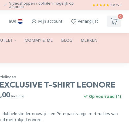
Videoshoppen / ophalen mogelijk op
5.0
/5.0
afspraak
0
Mijn account
Verlanglijst
EUR
UTLET
MOMMY & ME
BLOG
MERKEN
rdelingen
 EXCLUSIVE T-SHIRT LEONORE
,00
Op voorraad (1)
Incl. btw
et dubbele vlindermouwtjes en Peterpankraagje met ruches van
nd met rokje Leonore.