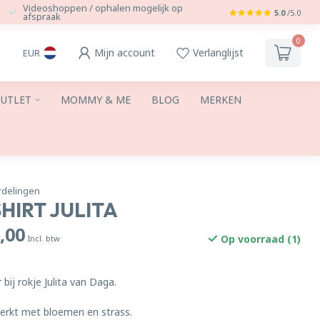
Videoshoppen / ophalen mogelijk op
5.0
/5.0
afspraak
0
Mijn account
Verlanglijst
EUR
UTLET
MOMMY & ME
BLOG
MERKEN
rdelingen
HIRT JULITA
,00
Op voorraad (1)
Incl. btw
 bij rokje Julita van Daga.
werkt met bloemen en strass.