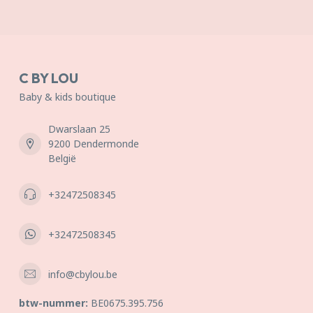
C BY LOU
Baby & kids boutique
Dwarslaan 25
9200 Dendermonde
België
+32472508345
+32472508345
info@cbylou.be
btw-nummer:
BE0675.395.756