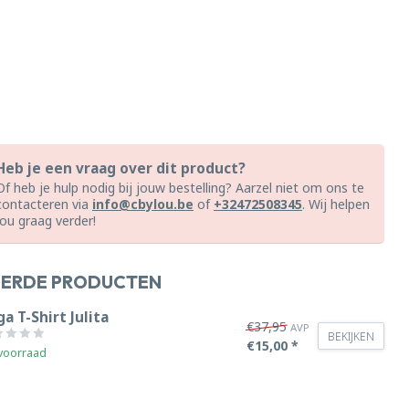
Heb je een vraag over dit product?
Of heb je hulp nodig bij jouw bestelling? Aarzel niet om ons te
contacteren via
info@cbylou.be
of
+32472508345
. Wij helpen
jou graag verder!
EERDE PRODUCTEN
a T-Shirt Julita
€37,95
AVP
BEKIJKEN
€15,00 *
voorraad