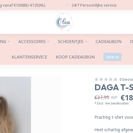
g vanaf €100(BE)-€125(NL)
24/7 Persoonlijke service
ING
ACCESSOIRES
SCHOENTJES
CADEAUBON
O
KLANTENSERVICE
KOOP CADEAUBON
New in
0 beoo
DAGA T-S
€18
€37,95
AVP
* Excl.
Verzendkosten
Prachtig t-shirt voor
Heel schattig afge