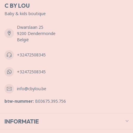
C BY LOU
Baby & kids boutique
Dwarslaan 25
9200 Dendermonde
België
+32472508345
+32472508345
info@cbylou.be
btw-nummer:
BE0675.395.756
INFORMATIE