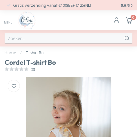
Gratis verzending vanaf €100(BE)-€125(NL)
24/7 Per
5.0
/5.0
0
MENU
Home
/
T-shirt Bo
Cordel T-shirt Bo
(0)