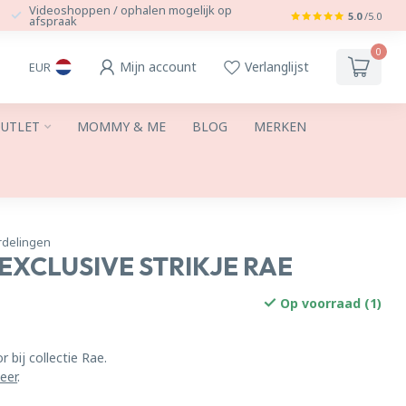
Videoshoppen / ophalen mogelijk op
5.0
/5.0
afspraak
0
Mijn account
Verlanglijst
EUR
UTLET
MOMMY & ME
BLOG
MERKEN
rdelingen
 EXCLUSIVE STRIKJE RAE
Op voorraad (1)
r bij collectie Rae.
eer
.