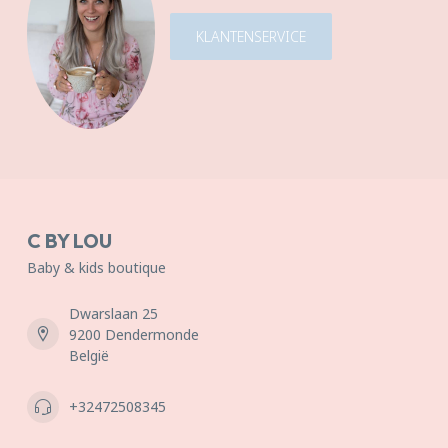
KLANTENSERVICE
C BY LOU
Baby & kids boutique
Dwarslaan 25
9200 Dendermonde
België
+32472508345