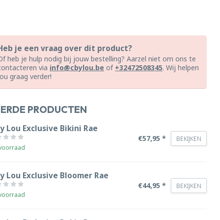
Heb je een vraag over dit product?
Of heb je hulp nodig bij jouw bestelling? Aarzel niet om ons te
contacteren via
info@cbylou.be
of
+32472508345
. Wij helpen
jou graag verder!
EERDE PRODUCTEN
y Lou Exclusive Bikini Rae
€57,95 *
BEKIJKEN
voorraad
by Lou Exclusive Bloomer Rae
€44,95 *
BEKIJKEN
voorraad