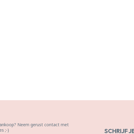
 aankoop? Neem gerust contact met
s ;-)
SCHRIJF J