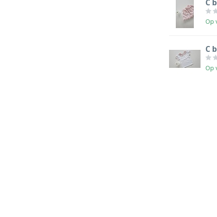
C b
Op 
C b
Op 