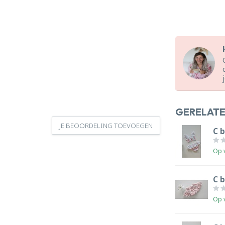
GERELAT
JE BEOORDELING TOEVOEGEN
C b
Op 
C 
Op 