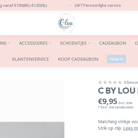
g vanaf €100(BE)-€125(NL)
24/7 Persoonlijke service
ING
ACCESSOIRES
SCHOENTJES
CADEAUBON
O
KLANTENSERVICE
KOOP CADEAUBON
New in
0 beoo
C BY LOU
€9,95
Incl. btw
* Excl.
Verzendkosten
Matching strikje voo
Strik op clip.
Lees m