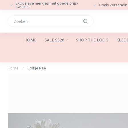
Exclusieve merkjes met goede prijs-
Gratis verzendin
kwaliteit!
HOME
SALE SS26
SHOP THE LOOK
KLED
Home
/
Strikje Rae