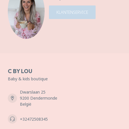
KLANTENSERVICE
C BY LOU
Baby & kids boutique
Dwarslaan 25
9200 Dendermonde
België
+32472508345