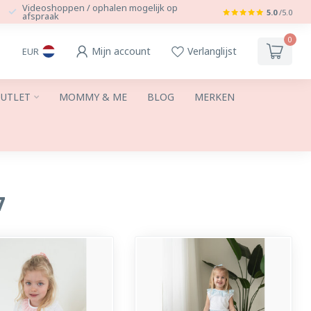
Videoshoppen / ophalen mogelijk op
5.0
/5.0
afspraak
0
Mijn account
Verlanglijst
EUR
UTLET
MOMMY & ME
BLOG
MERKEN
7