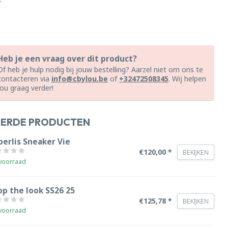
Heb je een vraag over dit product?
Of heb je hulp nodig bij jouw bestelling? Aarzel niet om ons te
contacteren via
info@cbylou.be
of
+32472508345
. Wij helpen
jou graag verder!
EERDE PRODUCTEN
berlis Sneaker Vie
€120,00 *
BEKIJKEN
voorraad
op the look SS26 25
€125,78 *
BEKIJKEN
voorraad