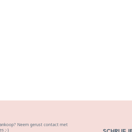
 aankoop? Neem gerust contact met
s ;-)
SCHRIJF J