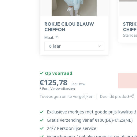
ROKJE CILOU BLAUW
STRIK
CHIFFON
CHIF
Standa
Maat:
*
Op voorraad
€125,78
Incl. btw
* Excl.
Verzendkosten
Toevoegen om te vergelijken
Deel dit product
Exclusieve merkjes met goede prijs-kwaliteit!
Gratis verzending vanaf €100(BE)-€125(NL)
24/7 Persoonlijke service
Videoshoppen / ophalen mogelijk op afspraa