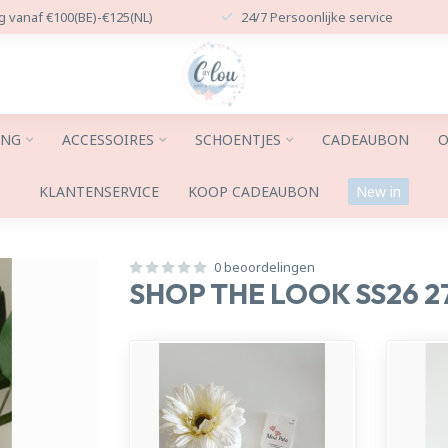
g vanaf €100(BE)-€125(NL)
24/7 Persoonlijke service
ING
ACCESSOIRES
SCHOENTJES
CADEAUBON
O
KLANTENSERVICE
KOOP CADEAUBON
New in
0 beoordelingen
SHOP THE LOOK SS26 2