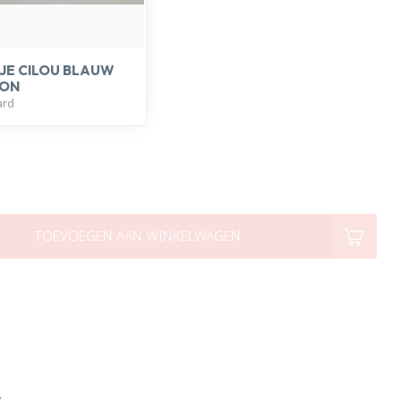
JE CILOU BLAUW
FON
ard
TOEVOEGEN AAN WINKELWAGEN
k