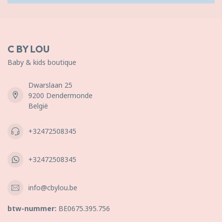
C BY LOU
Baby & kids boutique
Dwarslaan 25
9200 Dendermonde
België
+32472508345
+32472508345
info@cbylou.be
btw-nummer:
BE0675.395.756