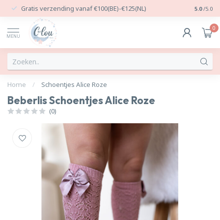
Gratis verzending vanaf €100(BE)-€125(NL)
24/7 Per
5.0
/5.0
0
MENU
Home
/
Schoentjes Alice Roze
Beberlis Schoentjes Alice Roze
(0)