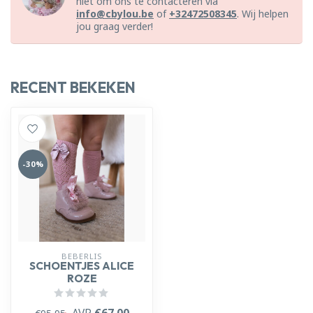
niet om ons te contacteren via
info@cbylou.be
of
+32472508345
. Wij helpen
jou graag verder!
RECENT BEKEKEN
-30%
BEBERLIS
SCHOENTJES ALICE
ROZE