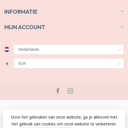
INFORMATIE
MIJN ACCOUNT
€
Door het gebruiken van onze website, ga je akkoord met
het gebruik van cookies om onze website te verbeteren.
© Copyright 2026 C by Lou
- Powered by
Lightspeed
-