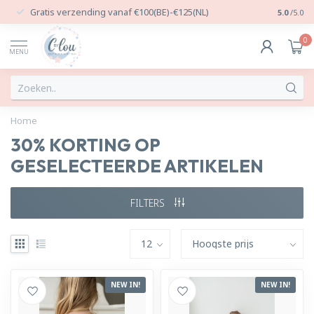
Gratis verzending vanaf €100(BE)-€125(NL)
24/7 Per
5.0
/5.0
0
MENU
Home
30% KORTING OP
GESELECTEERDE ARTIKELEN
FILTERS
NEW IN!
NEW IN!