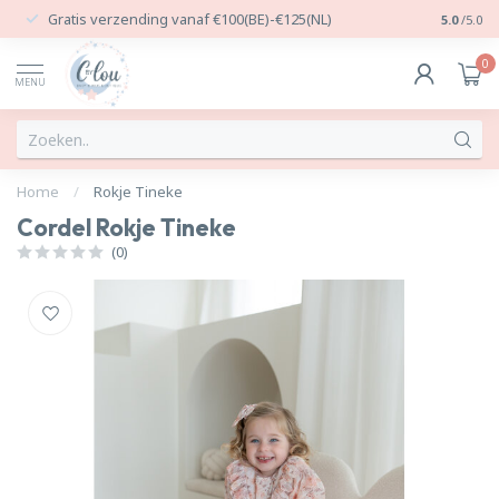
Gratis verzending vanaf €100(BE)-€125(NL)
24/7 Per
5.0
/5.0
0
MENU
Home
/
Rokje Tineke
Cordel Rokje Tineke
(0)