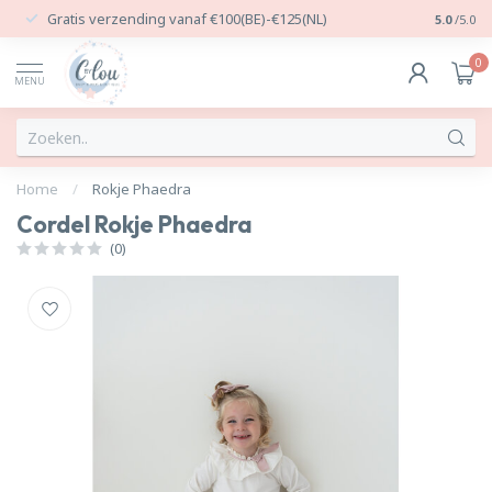
Gratis verzending vanaf €100(BE)-€125(NL)
24/7 Per
5.0
/5.0
0
MENU
Home
/
Rokje Phaedra
Cordel Rokje Phaedra
(0)