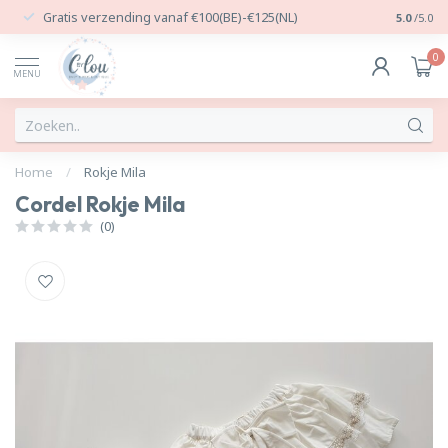
Gratis verzending vanaf €100(BE)-€125(NL)
24/7 Per
5.0
/5.0
0
MENU
Home
/
Rokje Mila
Cordel Rokje Mila
(0)