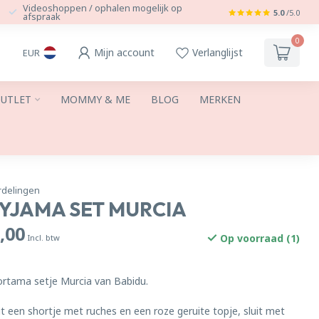
Videoshoppen / ophalen mogelijk op
5.0
/5.0
afspraak
0
Mijn account
Verlanglijst
EUR
UTLET
MOMMY & ME
BLOG
MERKEN
rdelingen
PYJAMA SET MURCIA
,00
Op voorraad (1)
Incl. btw
ortama setje Murcia van Babidu.
it een shortje met ruches en een roze geruite topje, sluit met