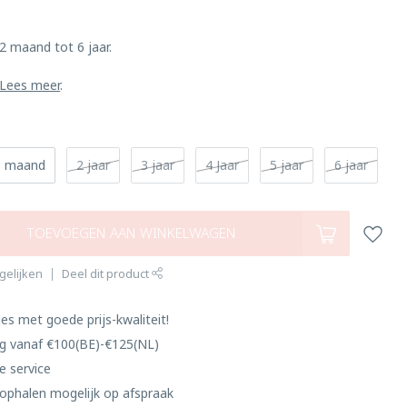
2 maand tot 6 jaar.
Lees meer
.
8 maand
2 jaar
3 jaar
4 Jaar
5 jaar
6 jaar
TOEVOEGEN AAN WINKELWAGEN
gelijken
Deel dit product
es met goede prijs-kwaliteit!
ng vanaf €100(BE)-€125(NL)
e service
ophalen mogelijk op afspraak