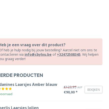
Heb je een vraag over dit product?
Of heb je hulp nodig bij jouw bestelling? Aarzel niet om ons te
contacteren via
info@cbylou.be
of
+32472508345
. Wij helpen
jou graag verder!
EERDE PRODUCTEN
danines Laarsjes Amber blauw
€123,95
AVP
BEKIJKEN
€90,00 *
voorraad
erlis Laarsjes Jolien