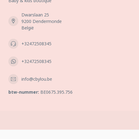
Baby & kids boutique
Dwarslaan 25
9200 Dendermonde
België
+32472508345
+32472508345
info@cbylou.be
btw-nummer:
BE0675.395.756