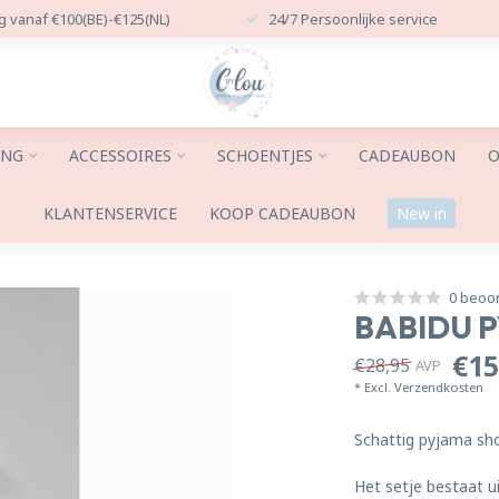
g vanaf €100(BE)-€125(NL)
24/7 Persoonlijke service
ING
ACCESSOIRES
SCHOENTJES
CADEAUBON
O
KLANTENSERVICE
KOOP CADEAUBON
New in
0 beoo
BABIDU 
€15
€28,95
AVP
* Excl.
Verzendkosten
Schattig pyjama sh
Het setje bestaat u