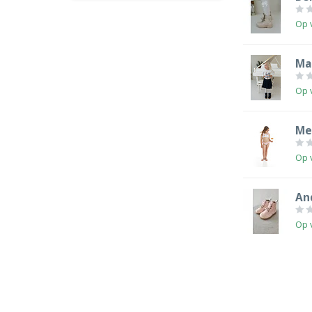
Op 
Ma
Op 
Me
Op 
An
Op 