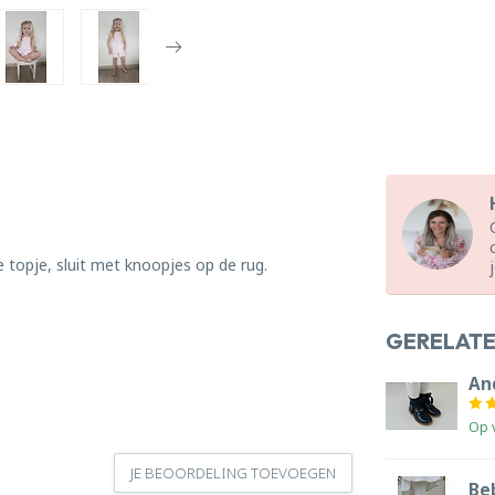
 topje, sluit met knoopjes op de rug.
GERELAT
An
Op 
JE BEOORDELING TOEVOEGEN
Beb