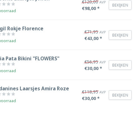
€120,00
AVP
BEKIJKEN
€98,00 *
voorraad
gil Rokje Florence
€71,95
AVP
BEKIJKEN
€43,00 *
voorraad
ia Pata Bikini "FLOWERS"
€56,95
AVP
BEKIJKEN
€30,00 *
voorraad
danines Laarsjes Amira Roze
€118,95
AVP
BEKIJKEN
€30,00 *
voorraad