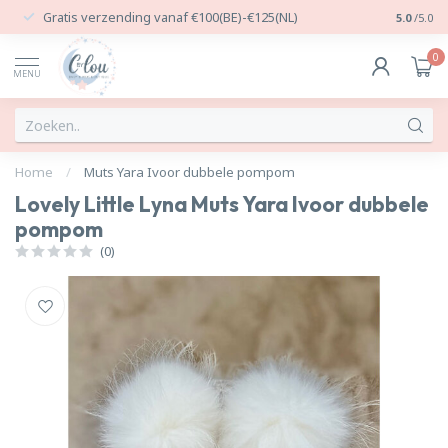
Gratis verzending vanaf €100(BE)-€125(NL)
24/7 Per
5.0
/5.0
0
MENU
Home
/
Muts Yara Ivoor dubbele pompom
Lovely Little Lyna Muts Yara Ivoor dubbele
pompom
(0)