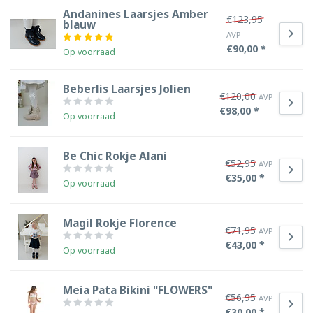
Andanines Laarsjes Amber
€123,95
blauw
AVP
€90,00 *
Op voorraad
Beberlis Laarsjes Jolien
€120,00
AVP
€98,00 *
Op voorraad
Be Chic Rokje Alani
€52,95
AVP
€35,00 *
Op voorraad
Magil Rokje Florence
€71,95
AVP
€43,00 *
Op voorraad
Meia Pata Bikini "FLOWERS"
€56,95
AVP
€30,00 *