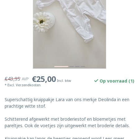
€25,00
€43,95
AVP
Op voorraad (1)
Incl. btw
* Excl.
Verzendkosten
Superschattig kruippakje Lara van ons merkje Deolinda in een
prachtige witte stof.
Schitterend afgewerkt met broderiestof en bloemetjes met
pareltjes. Ook de voetjes zijn uitgewerkt met broderie details.
Kruippakje kan langs de beentjes geopend word
Lees meer
.