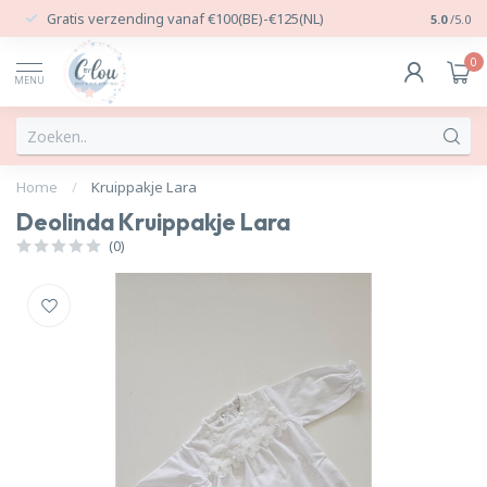
Gratis verzending vanaf €100(BE)-€125(NL)
24/7 Per
5.0
/5.0
0
MENU
Home
/
Kruippakje Lara
Deolinda Kruippakje Lara
(0)