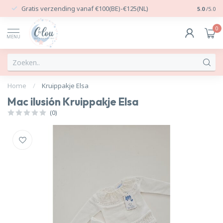
Gratis verzending vanaf €100(BE)-€125(NL)
24/7 Per
5.0
/5.0
0
MENU
Home
/
Kruippakje Elsa
Mac ilusión Kruippakje Elsa
(0)