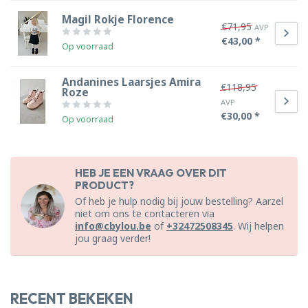
Magil Rokje Florence
€71,95
AVP
€43,00 *
Op voorraad
Andanines Laarsjes Amira
€118,95
Roze
AVP
€30,00 *
Op voorraad
HEB JE EEN VRAAG OVER DIT
PRODUCT?
Of heb je hulp nodig bij jouw bestelling? Aarzel
niet om ons te contacteren via
info@cbylou.be
of
+32472508345
. Wij helpen
jou graag verder!
RECENT BEKEKEN