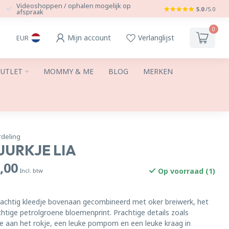
Videoshoppen / ophalen mogelijk op
5.0
/5.0
afspraak
0
Mijn account
Verlanglijst
EUR
UTLET
MOMMY & ME
BLOG
MERKEN
rdeling
JURKJE LIA
,00
Op voorraad (1)
Incl. btw
prachtig kleedje bovenaan gecombineerd met oker breiwerk, het
chtige petrolgroene bloemenprint. Prachtige details zoals
ie aan het rokje, een leuke pompom en een leuke kraag in