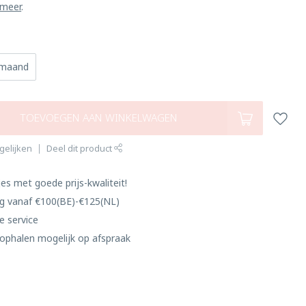
 meer
.
 maand
TOEVOEGEN AAN WINKELWAGEN
gelijken
Deel dit product
es met goede prijs-kwaliteit!
ng vanaf €100(BE)-€125(NL)
e service
ophalen mogelijk op afspraak