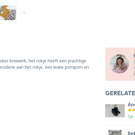
ker breiwerk, het rokje heeft een prachtige
e broderie aan het rokje, een leuke pompom en
GERELAT
An
Op 
Beb