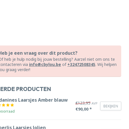
Heb je een vraag over dit product?
Of heb je hulp nodig bij jouw bestelling? Aarzel niet om ons te
contacteren via
info@cbylou.be
of
+32472508345
. Wij helpen
jou graag verder!
EERDE PRODUCTEN
danines Laarsjes Amber blauw
€123,95
AVP
BEKIJKEN
€90,00 *
voorraad
erlis Laarsjes Jolien