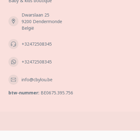
Baby & kids boutique
Dwarslaan 25
9200 Dendermonde
België
+32472508345
+32472508345
info@cbylou.be
btw-nummer:
BE0675.395.756