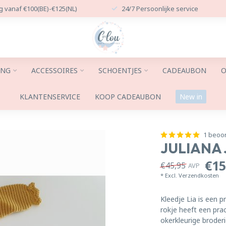
g vanaf €100(BE)-€125(NL)
24/7 Persoonlijke service
ING
ACCESSOIRES
SCHOENTJES
CADEAUBON
O
KLANTENSERVICE
KOOP CADEAUBON
New in
1 beoo
JULIANA 
€15
€45,95
AVP
* Excl.
Verzendkosten
Kleedje Lia is een 
rokje heeft een pra
okerkleurige broder