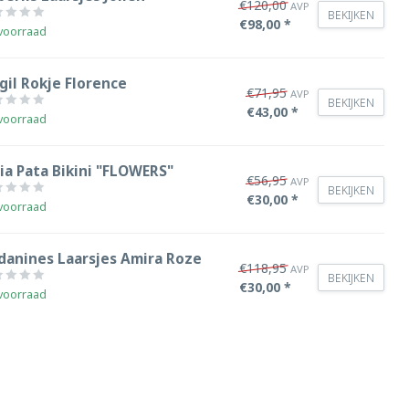
€120,00
AVP
BEKIJKEN
€98,00 *
voorraad
gil Rokje Florence
€71,95
AVP
BEKIJKEN
€43,00 *
voorraad
ia Pata Bikini "FLOWERS"
€56,95
AVP
BEKIJKEN
€30,00 *
voorraad
danines Laarsjes Amira Roze
€118,95
AVP
BEKIJKEN
€30,00 *
voorraad