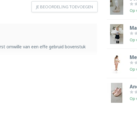
JE BEOORDELING TOEVOEGEN
Op 
Ma
Op 
erst omwille van een effe gebruid bovenstuk
Me
Op 
An
Op 