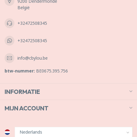
9200 Dendermonde
België
+32472508345
+32472508345
info@cbylou.be
btw-nummer:
BE0675.395.756
INFORMATIE
MIJN ACCOUNT