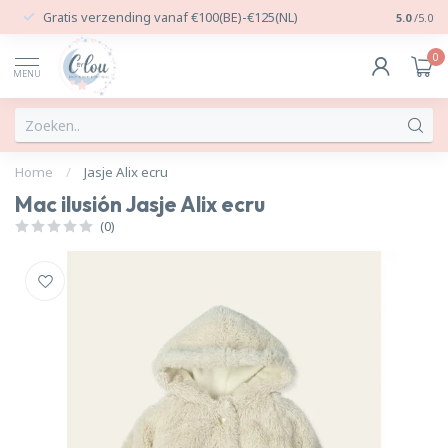
Gratis verzending vanaf €100(BE)-€125(NL)
24/7 Per
5.0
/5.0
0
MENU
Home
/
Jasje Alix ecru
Mac ilusión Jasje Alix ecru
(0)