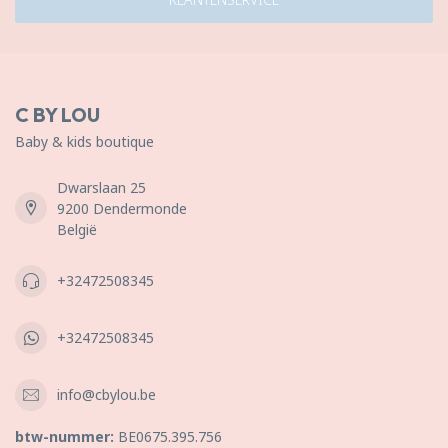
C BY LOU
Baby & kids boutique
Dwarslaan 25
9200 Dendermonde
België
+32472508345
+32472508345
info@cbylou.be
btw-nummer:
BE0675.395.756