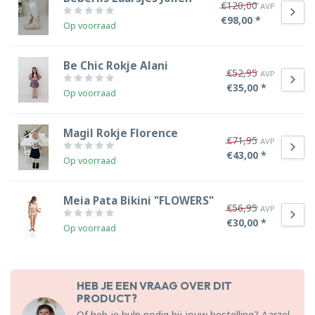
€120,00
AVP
€98,00 *
Op voorraad
Be Chic Rokje Alani
€52,95
AVP
€35,00 *
Op voorraad
Magil Rokje Florence
€71,95
AVP
€43,00 *
Op voorraad
Meia Pata Bikini "FLOWERS"
€56,95
AVP
€30,00 *
Op voorraad
HEB JE EEN VRAAG OVER DIT
PRODUCT?
Of heb je hulp nodig bij jouw bestelling? Aarzel