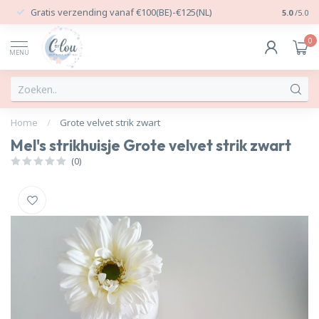
Gratis verzending vanaf €100(BE)-€125(NL)
24/7 Per
5.0
/5.0
0
MENU
Home
/
Grote velvet strik zwart
Mel's strikhuisje Grote velvet strik zwart
(0)