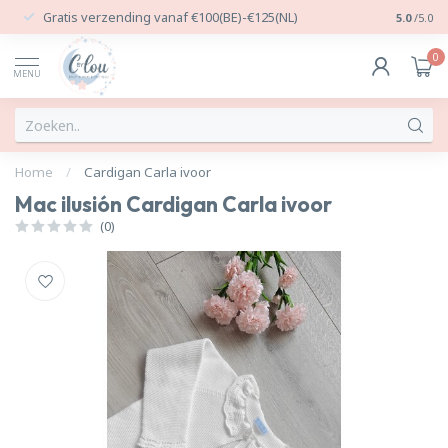
Gratis verzending vanaf €100(BE)-€125(NL)
24/7 Per
5.0
/5.0
0
MENU
Home
/
Cardigan Carla ivoor
Mac ilusión Cardigan Carla ivoor
(0)