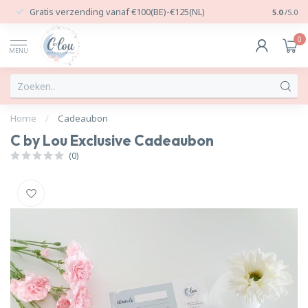
Gratis verzending vanaf €100(BE)-€125(NL)
24/7 Per
5.0
/5.0
0
MENU
Home
/
Cadeaubon
C by Lou Exclusive Cadeaubon
(0)