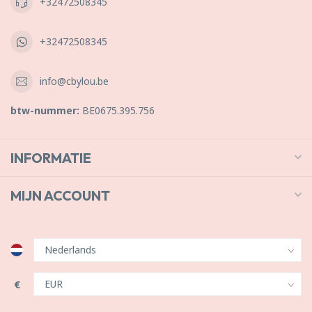
+32472508345
+32472508345
info@cbylou.be
btw-nummer:
BE0675.395.756
INFORMATIE
MIJN ACCOUNT
€