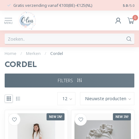
Gratis verzending vanaf €100(BE)-€125(NL)
24/7 Per
5.0
/5.0
0
MENU
Home
/
Merken
/
Cordel
CORDEL
FILTERS
NEW IN!
NEW IN!