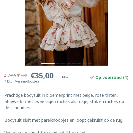
€35,00
€72,95
AVP
Op voorraad (1)
Incl. btw
* Excl.
Verzendkosten
Prachtige bodysuit in bloemenprint met beige, roze tinten,
afgewerkt met twee lagen ruches als rokje, strik en ruches op
de schouders.
Bodysuit sluit met parelknoopjes en loopt gekruist op de rug.
Verkrijgbaar vanaf 3 maand tot 18 maand.