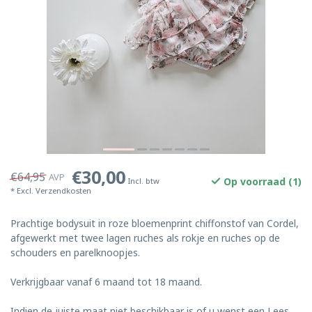
€30,00
€64,95
AVP
Op voorraad (1)
Incl. btw
* Excl.
Verzendkosten
Prachtige bodysuit in roze bloemenprint chiffonstof van Cordel,
afgewerkt met twee lagen ruches als rokje en ruches op de
schouders en parelknoopjes.
Verkrijgbaar vanaf 6 maand tot 18 maand.
Indien de juiste maat niet beschikbaar is of u wenst een
Lees