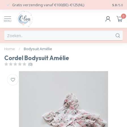
Gratis verzending vanaf €100(BE)-€125(NL)
24/7 Per
5.0
/5.0
0
MENU
Home
/
Bodysuit Amélie
Cordel Bodysuit Amélie
(0)