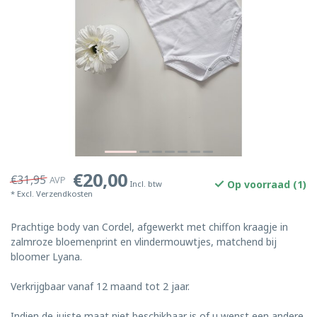
€20,00
€31,95
AVP
Op voorraad (1)
Incl. btw
* Excl.
Verzendkosten
Prachtige body van Cordel, afgewerkt met chiffon kraagje in
zalmroze bloemenprint en vlindermouwtjes, matchend bij
bloomer Lyana.
Verkrijgbaar vanaf 12 maand tot 2 jaar.
Indien de juiste maat niet beschikbaar is of u wenst een andere