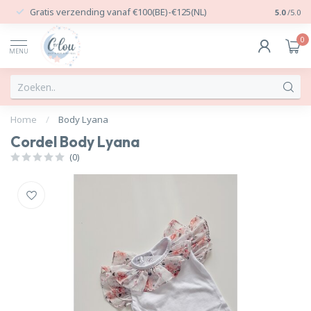
Gratis verzending vanaf €100(BE)-€125(NL)
24/7 Per
5.0
/5.0
0
MENU
Home
/
Body Lyana
Cordel Body Lyana
(0)