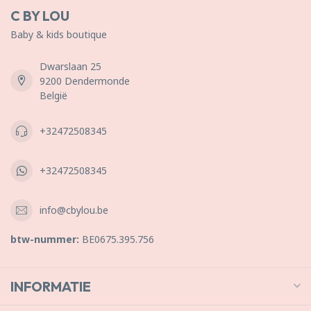
C BY LOU
Baby & kids boutique
Dwarslaan 25
9200 Dendermonde
België
+32472508345
+32472508345
info@cbylou.be
btw-nummer:
BE0675.395.756
INFORMATIE