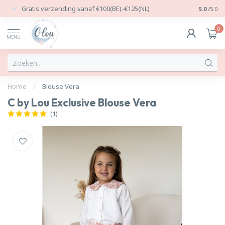
Gratis verzending vanaf €100(BE)-€125(NL)
24/7 Per
5.0
/5.0
0
MENU
Home
/
Blouse Vera
C by Lou Exclusive Blouse Vera
(1)