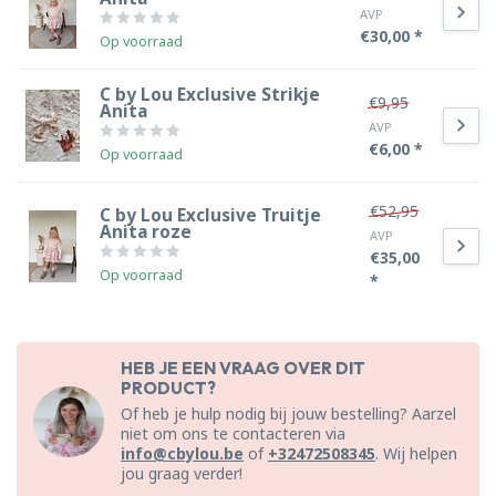
AVP
€30,00 *
Op voorraad
C by Lou Exclusive Strikje
€9,95
Anita
AVP
€6,00 *
Op voorraad
€52,95
C by Lou Exclusive Truitje
Anita roze
AVP
€35,00
Op voorraad
*
HEB JE EEN VRAAG OVER DIT
PRODUCT?
Of heb je hulp nodig bij jouw bestelling? Aarzel
niet om ons te contacteren via
info@cbylou.be
of
+32472508345
. Wij helpen
jou graag verder!