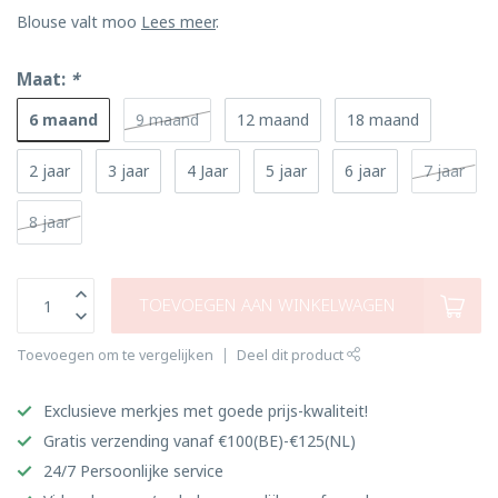
Blouse valt moo
Lees meer
.
Maat:
*
6 maand
9 maand
12 maand
18 maand
2 jaar
3 jaar
4 Jaar
5 jaar
6 jaar
7 jaar
8 jaar
TOEVOEGEN AAN WINKELWAGEN
Toevoegen om te vergelijken
Deel dit product
Exclusieve merkjes met goede prijs-kwaliteit!
Gratis verzending vanaf €100(BE)-€125(NL)
24/7 Persoonlijke service