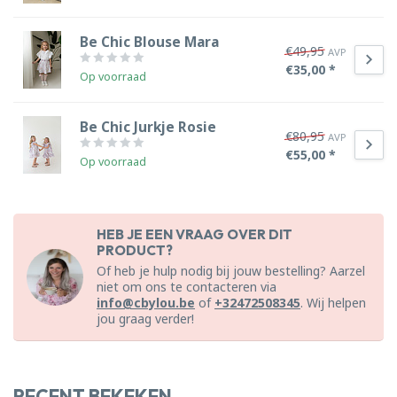
Be Chic Blouse Mara
€49,95
AVP
€35,00 *
Op voorraad
Be Chic Jurkje Rosie
€80,95
AVP
€55,00 *
Op voorraad
HEB JE EEN VRAAG OVER DIT
PRODUCT?
Of heb je hulp nodig bij jouw bestelling? Aarzel
niet om ons te contacteren via
info@cbylou.be
of
+32472508345
. Wij helpen
jou graag verder!
RECENT BEKEKEN