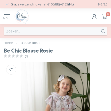
Gratis verzending vanaf €100(BE)-€125(NL)
24/7 Per
5.0
/5.0
0
MENU
Home
/
Blouse Rosie
Be Chic Blouse Rosie
(0)