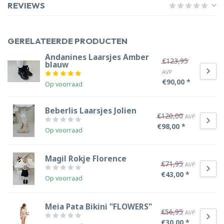
REVIEWS
GERELATEERDE PRODUCTEN
Andanines Laarsjes Amber
€123,95
blauw
AVP
€90,00 *
Op voorraad
Beberlis Laarsjes Jolien
€120,00
AVP
€98,00 *
Op voorraad
Magil Rokje Florence
€71,95
AVP
€43,00 *
Op voorraad
Meia Pata Bikini "FLOWERS"
€56,95
AVP
€30,00 *