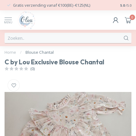
Gratis verzending vanaf €100(BE)-€125(NL)
24/7 Per
5.0
/5.0
0
MENU
Home
/
Blouse Chantal
C by Lou Exclusive Blouse Chantal
(0)