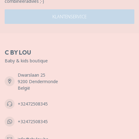
combineeradvies ;-)
KLANTENSERVICE
C BY LOU
Baby & kids boutique
Dwarslaan 25
9200 Dendermonde
België
+32472508345
+32472508345