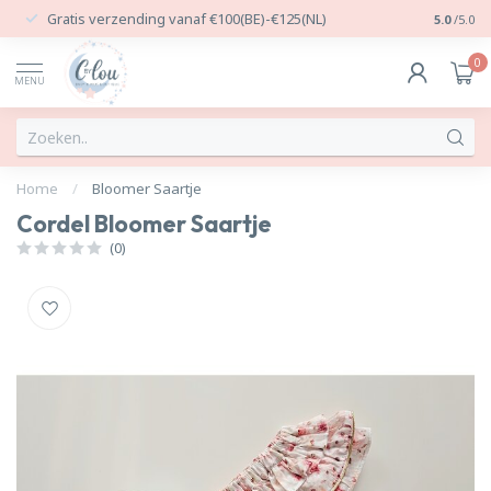
Gratis verzending vanaf €100(BE)-€125(NL)
24/7 Per
5.0
/5.0
0
MENU
Home
/
Bloomer Saartje
Cordel Bloomer Saartje
(0)